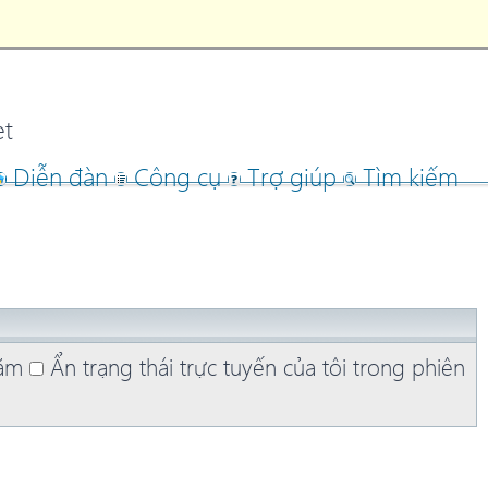
et
Diễn đàn
Công cụ
Trợ giúp
Tìm kiếm
hăm
Ẩn trạng thái trực tuyến của tôi trong phiên