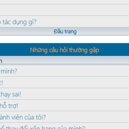
ó tác dụng gì?
Đầu trang
Những câu hỏi thường gặp
n
a mình?
c!
hạy sai!
hỗ trợ!
ành viên của tôi?
thể thay đổi xếp hạng của mình?