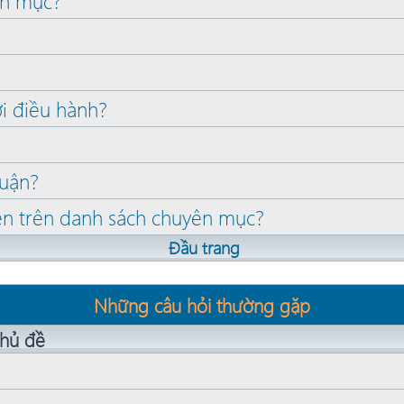
ên mục?
ời điều hành?
huận?
lên trên danh sách chuyên mục?
Đầu trang
Những câu hỏi thường gặp
chủ đề