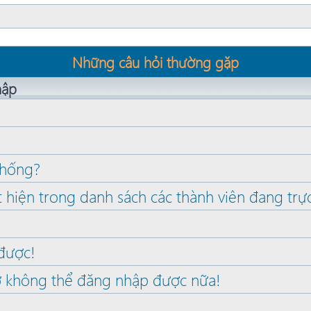
Những câu hỏi thường gặp
hập
 thống?
t hiện trong danh sách các thành viên đang trự
được!
ờ không thể đăng nhập được nữa!