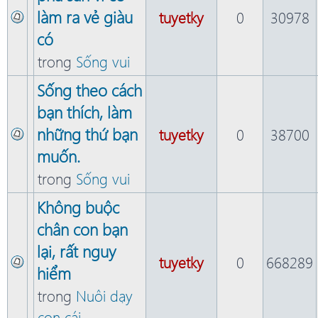
làm ra vẻ giàu
tuyetky
0
30978
có
trong
Sống vui
Sống theo cách
bạn thích, làm
những thứ bạn
tuyetky
0
38700
muốn.
trong
Sống vui
Không buộc
chân con bạn
lại, rất nguy
tuyetky
0
668289
hiểm
trong
Nuôi dạy
con cái