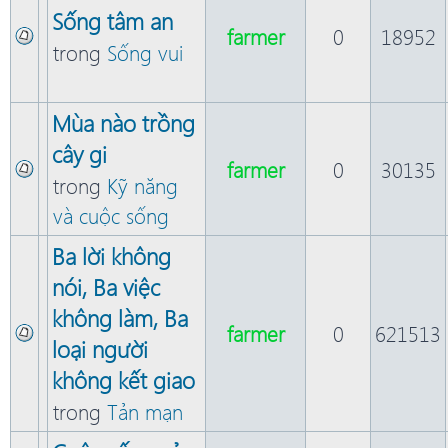
Sống tâm an
farmer
0
18952
trong
Sống vui
Mùa nào trồng
cây gi
farmer
0
30135
trong
Kỹ năng
và cuộc sống
Ba lời không
nói, Ba việc
không làm, Ba
farmer
0
621513
loại người
không kết giao
trong
Tản mạn