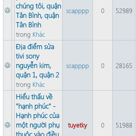
chúng tôi, quận
scapppp
0
52989
Tân Bình, quận
Tân Bình
trong
Khác
Ðịa điểm sửa
tivi sony
nguyễn kim,
scapppp
0
28165
quận 1, quận 2
trong
Khác
Hiểu thấu về
"hạnh phúc" -
Hạnh phúc của
một người phụ
tuyetky
0
51988
thuộc vào điều