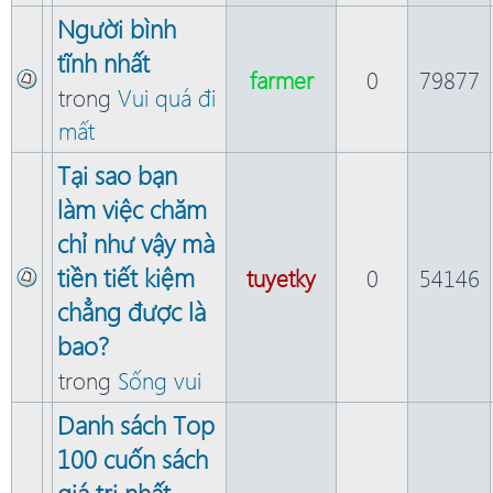
Người bình
tĩnh nhất
farmer
0
79877
trong
Vui quá đi
mất
Tại sao bạn
làm việc chăm
chỉ như vậy mà
tiền tiết kiệm
tuyetky
0
54146
chẳng được là
bao?
trong
Sống vui
Danh sách Top
100 cuốn sách
giá trị nhất