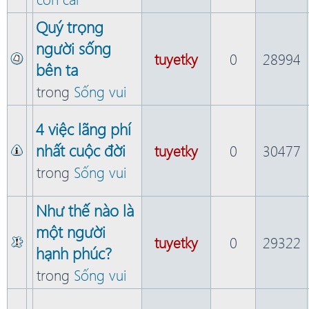
Quý trọng
người sống
tuyetky
0
28994
bên ta
trong
Sống vui
4 việc lãng phí
nhất cuộc đời
tuyetky
0
30477
trong
Sống vui
Như thế nào là
một người
tuyetky
0
29322
hạnh phúc?
trong
Sống vui