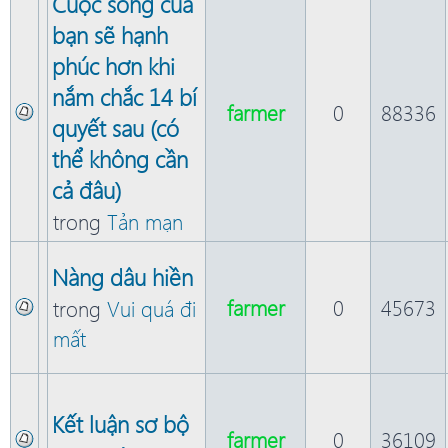
Cuộc sống của
bạn sẽ hạnh
phúc hơn khi
nắm chắc 14 bí
farmer
0
88336
quyết sau (có
thể không cần
cả đâu)
trong
Tản mạn
Nàng dâu hiền
farmer
0
45673
trong
Vui quá đi
mất
Kết luận sơ bộ
farmer
0
36109