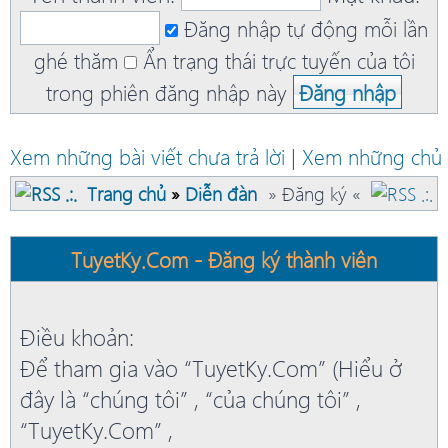
Đăng nhập tự động mỗi lần
ghé thăm
Ẩn trạng thái trực tuyến của tôi
trong phiên đăng nhập này
Xem những bài viết chưa trả lời
|
Xem những chủ 
Trang chủ
»
Diễn đàn
» Đăng ký «
TuyetKy.Com - Đăng ký thành viên
Điều khoản:
Để tham gia vào “TuyetKy.Com” (Hiểu ở
đây là “chúng tôi” , “của chúng tôi” ,
“TuyetKy.Com” ,