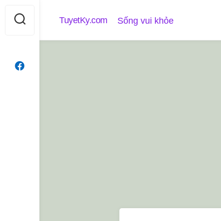
Skip
to
TuyetKy.com
Sống vui khỏe
content