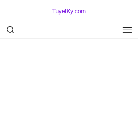
Skip
to
TuyetKy.com
content