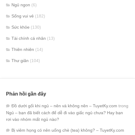
Ngủ ngon
(6)
Sống vui vẻ
(182)
Sức khỏe
(130)
Tài chính cá nhân
(13)
Thiên nhiên
(14)
Thư giãn
(104)
Phản hồi gần đây
Đồ dưới gối khi ngủ – nên và không nên – TuyetKy.com
trong
Ngủ – bạn đã biết cách để dễ đi vào giấc ngủ chưa? Hay bạn
rơi vào nhóm mất ngủ nào?
Bị viêm họng có nên uống chè (tea) không? – TuyetKy.com