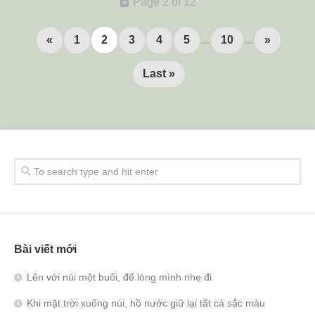
Page 2 of 12
«
1
2
3
4
5
...
10
...
»
Last »
Bài viết mới
Lên với núi một buổi, để lòng mình nhẹ đi
Khi mặt trời xuống núi, hồ nước giữ lại tất cả sắc màu