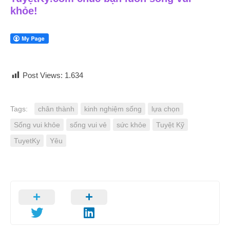
khỏe!
Post Views:
1.634
Tags:
chân thành
kinh nghiệm sống
lựa chọn
Sống vui khỏe
sống vui vẻ
sức khỏe
Tuyệt Kỹ
TuyetKy
Yêu