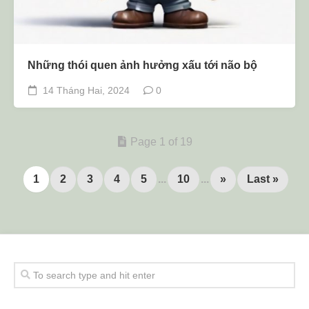
Những thói quen ảnh hưởng xấu tới não bộ
14 Tháng Hai, 2024
0
Page 1 of 19
1
2
3
4
5
...
10
...
»
Last »