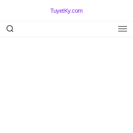
Skip
to
TuyetKy.com
content