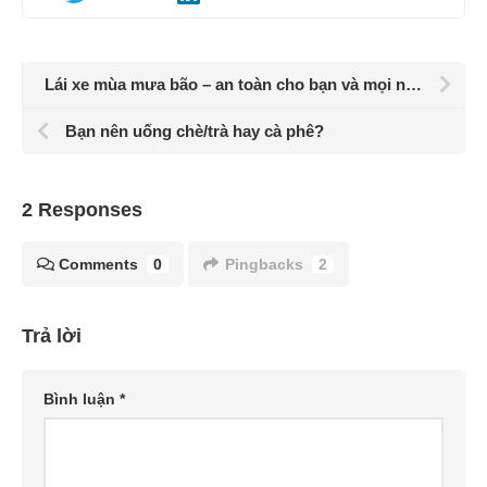
Lái xe mùa mưa bão – an toàn cho bạn và mọi người
Bạn nên uống chè/trà hay cà phê?
2 Responses
Comments
0
Pingbacks
2
Trả lời
Bình luận
*