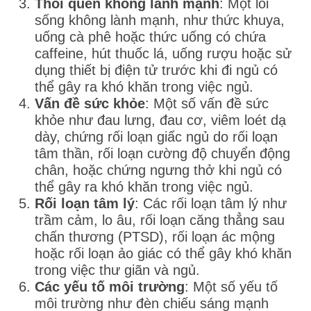
Thói quen không lành mạnh
: Một lối
sống không lành mạnh, như thức khuya,
uống cà phê hoặc thức uống có chứa
caffeine, hút thuốc lá, uống rượu hoặc sử
dụng thiết bị điện tử trước khi đi ngủ có
thể gây ra khó khăn trong việc ngủ.
Vấn đề sức khỏe
: Một số vấn đề sức
khỏe như đau lưng, đau cơ, viêm loét dạ
dày, chứng rối loạn giấc ngủ do rối loạn
tâm thần, rối loạn cường độ chuyển động
chân, hoặc chứng ngưng thở khi ngủ có
thể gây ra khó khăn trong việc ngủ.
Rối loạn tâm lý
: Các rối loạn tâm lý như
trầm cảm, lo âu, rối loạn căng thẳng sau
chấn thương (PTSD), rối loạn ác mộng
hoặc rối loạn ảo giác có thể gây khó khăn
trong việc thư giãn và ngủ.
Các yếu tố môi trường
: Một số yếu tố
môi trường như đèn chiếu sáng mạnh