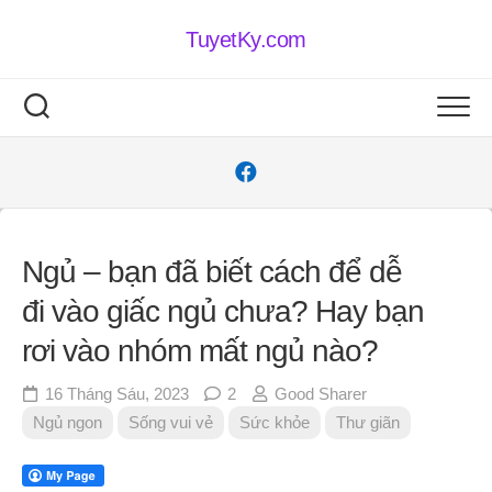
Skip
to
TuyetKy.com
content
Ngủ – bạn đã biết cách để dễ
đi vào giấc ngủ chưa? Hay bạn
rơi vào nhóm mất ngủ nào?
16 Tháng Sáu, 2023
2
Good Sharer
Ngủ ngon
Sống vui vẻ
Sức khỏe
Thư giãn