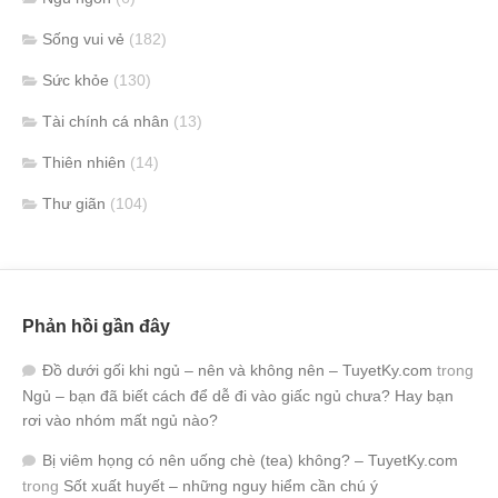
Sống vui vẻ
(182)
Sức khỏe
(130)
Tài chính cá nhân
(13)
Thiên nhiên
(14)
Thư giãn
(104)
Phản hồi gần đây
Đồ dưới gối khi ngủ – nên và không nên – TuyetKy.com
trong
Ngủ – bạn đã biết cách để dễ đi vào giấc ngủ chưa? Hay bạn
rơi vào nhóm mất ngủ nào?
Bị viêm họng có nên uống chè (tea) không? – TuyetKy.com
trong
Sốt xuất huyết – những nguy hiểm cần chú ý