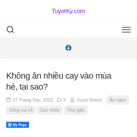
Skip
to
TuyetKy.com
content
Không ăn nhiều cay vào mùa
hè, tại sao?
27 Tháng Sáu, 2023
3
Good Sharer
Ăn ngon
Sống vui vẻ
Sức khỏe
Thư giãn