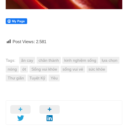
Post Views:
2.581
Tags:
ăn cay
chân thành
kinh nghiệm sống
lựa chọn
nóng
ớt
Sống vui khỏe
sống vui vẻ
sức khỏe
Thư giãn
Tuyệt Kỹ
Yêu