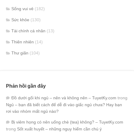
Sống vui vẻ
(182)
Sức khỏe
(130)
Tài chính cá nhân
(13)
Thiên nhiên
(14)
Thư giãn
(104)
Phản hồi gần đây
Đồ dưới gối khi ngủ – nên và không nên – TuyetKy.com
trong
Ngủ – bạn đã biết cách để dễ đi vào giấc ngủ chưa? Hay bạn
rơi vào nhóm mất ngủ nào?
Bị viêm họng có nên uống chè (tea) không? – TuyetKy.com
trong
Sốt xuất huyết – những nguy hiểm cần chú ý