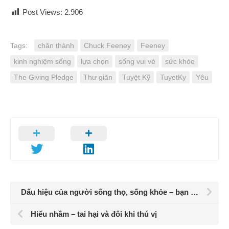
Post Views:
2.906
Tags:
chân thành
Chuck Feeney
Feeney
kinh nghiệm sống
lựa chọn
sống vui vẻ
sức khỏe
The Giving Pledge
Thư giãn
Tuyệt Kỹ
TuyetKy
Yêu
Dấu hiệu của người sống thọ, sống khỏe – bạn có mấy điểm
Hiểu nhầm – tai hại và đôi khi thú vị