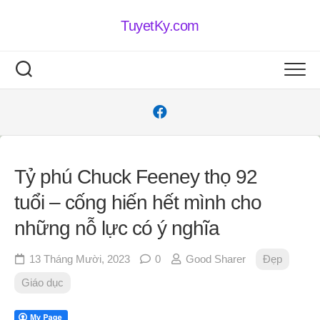
Skip
to
TuyetKy.com
content
Tỷ phú Chuck Feeney thọ 92
tuổi – cống hiến hết mình cho
những nỗ lực có ý nghĩa
13 Tháng Mười, 2023
0
Good Sharer
Đẹp
Giáo dục